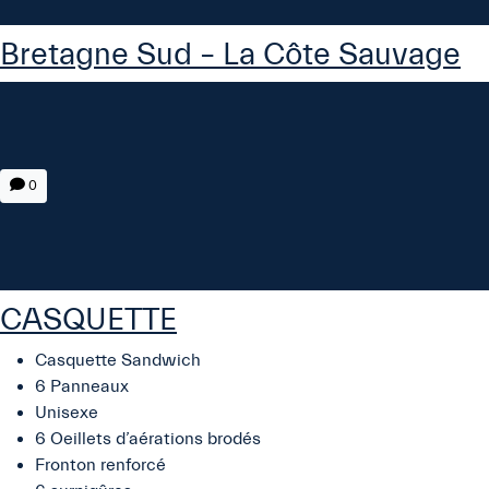
Bretagne Sud – La Côte Sauvage
0
CASQUETTE
Casquette Sandwich
6 Panneaux
Unisexe
6 Oeillets d’aérations brodés
Fronton renforcé