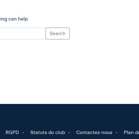
ing can help.
Search
RGPD
Statuts du club
Contactez-nous
Plan d