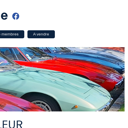
ce
e membres
A vendre
LEUR