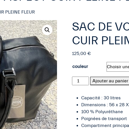
IR PLEINE FLEUR
SAC DE V
CUIR PLEI
125,00
€
couleur
quantité
Ajouter au panier
de
SAC
Capacité : 30 litres
DE
Dimensions : 56 x 28 
VOYAGE
100 % Polyuréthane
NOIR
Poignées de transport
-
Compartiment principal
ASPECT