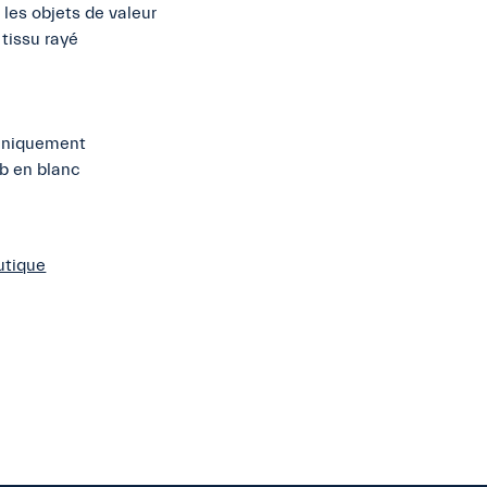
 les objets de valeur
tissu rayé
 uniquement
ub en blanc
utique