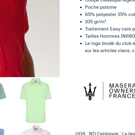
Coupe classique légèr
-
Poche poitrine
HOMME
65% polyester 35% cot
105 gr/m²
Traitement Easy care p
Tailles Hommes JN680 :
Le logo brodé du club e
sur les articles clairs
UGS :
ND
Catégorie :
La bo