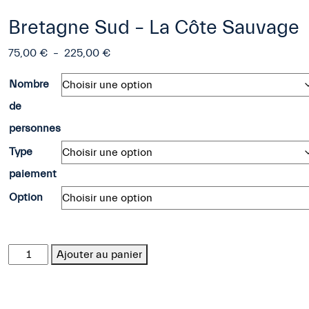
Bretagne Sud – La Côte Sauvage
Plage
75,00
€
–
225,00
€
de
Nombre
prix :
75,00 €
de
à
personnes
225,00 €
Type
paiement
Option
quantité
Ajouter au panier
de
Bretagne
Sud