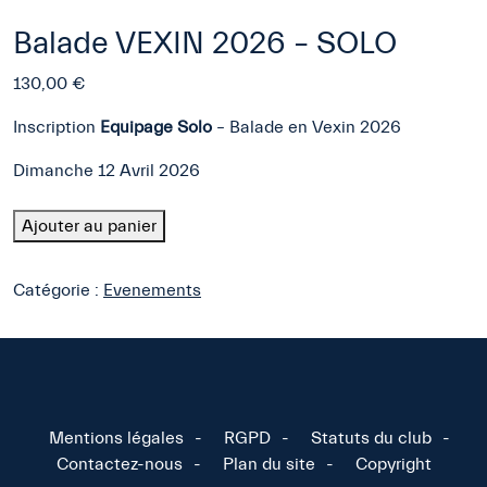
Balade VEXIN 2026 – SOLO
130,00
€
Inscription
Equipage Solo
– Balade en Vexin 2026
Dimanche 12 Avril 2026
quantité
Ajouter au panier
de
Balade
Catégorie :
Evenements
VEXIN
2026
-
SOLO
Mentions légales
RGPD
Statuts du club
Contactez-nous
Plan du site
Copyright