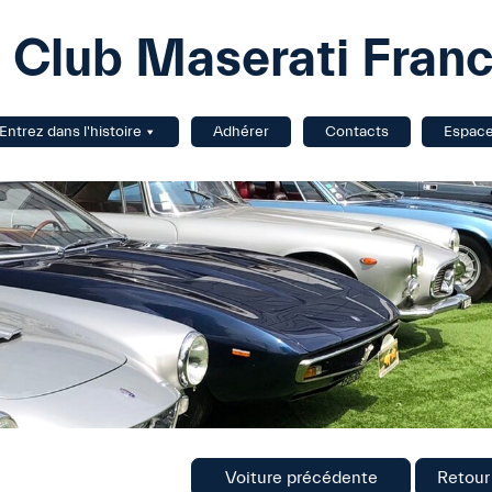
Club Maserati Fran
Entrez dans l'histoire
Adhérer
Contacts
Espac
Voiture précédente
Retour