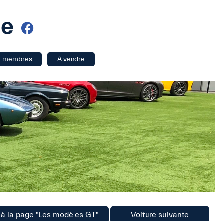
ce
e membres
A vendre
 à la page "Les modèles GT"
Voiture suivante