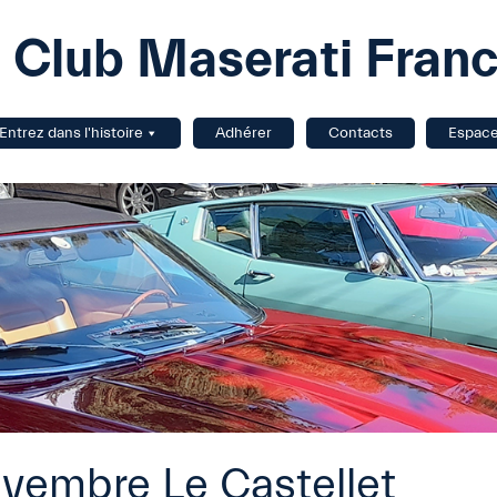
Club Maserati Fran
Entrez dans l'histoire
Adhérer
Contacts
Espac
ovembre Le Castellet