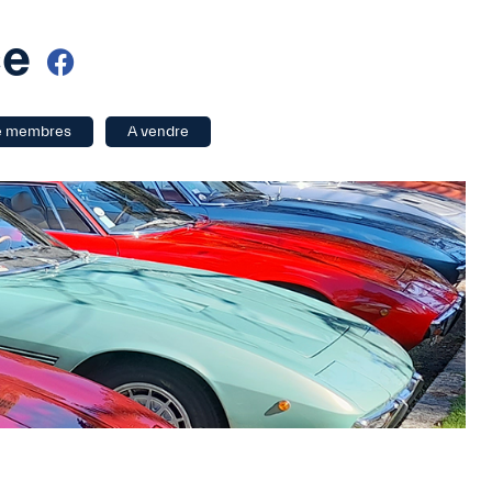
ce
e membres
A vendre