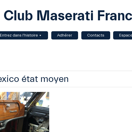
Club Maserati Fran
Entrez dans l'histoire
Adhérer
Contacts
Espac
exico état moyen