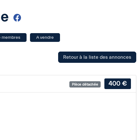
ce
e membres
A vendre
Retour à la liste des annonces
400 €
Pièce détachée